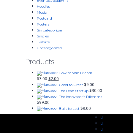
Eventos Academia
Hoodies
Music
Postcard
Posters
Sin categorizar
Singles
T-shirts
Uncategorized
Products
How to Win Friends
El
El
$
3.00
$
2.00
precio
precio
$
9.00
Good to Great
original
actual
$
30.00
The Lean Startup
era:
es:
The Innovator's Dilemma
$3.00.
$2.00.
$
99.00
$
9.00
Built to Last