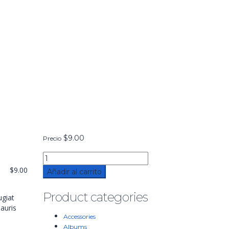
$
9.00
Precio
$
9.00
Añadir al carrito
Product categories
ugiat
auris
Accessories
Albums