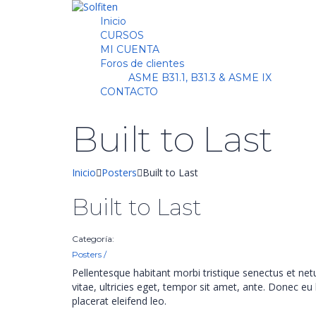
Inicio
CURSOS
MI CUENTA
Foros de clientes
ASME B31.1, B31.3 & ASME IX
CONTACTO
Built to Last
Inicio
Posters
Built to Last
Built to Last
Categoría:
Posters
/
Pellentesque habitant morbi tristique senectus et ne
vitae, ultricies eget, tempor sit amet, ante. Donec eu
placerat eleifend leo.