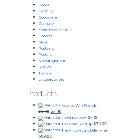
Books
Clothing
Cookware
Culinary
Eventos Academia
Hoodies
Music
Postcard
Posters
Sin categorizar
Singles
T-shirts
Uncategorized
Products
How to Win Friends
El
El
$
3.00
$
2.00
precio
precio
$
9.00
Good to Great
original
actual
$
30.00
The Lean Startup
era:
es:
The Innovator's Dilemma
$3.00.
$2.00.
$
99.00