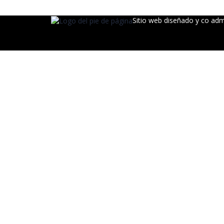
Sitio web diseñado y co ad
Sign In
La contraseña debe tener un mínimo de 8 c
Estoy de acuerdo con el almacenamiento y manejo de mis datos por 
Recordarme
Sign In
Registro
Restaurar la contraseña
Send reset link